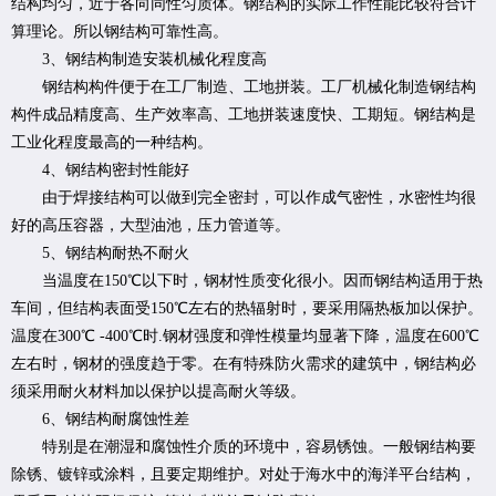
结构均匀，近于各向同性匀质体。钢结构的实际工作性能比较符合计
算理论。所以钢结构可靠性高。
3、钢结构制造安装机械化程度高
钢结构构件便于在工厂制造、工地拼装。工厂机械化制造钢结构
构件成品精度高、生产效率高、工地拼装速度快、工期短。钢结构是
工业化程度最高的一种结构。
4、钢结构密封性能好
由于焊接结构可以做到完全密封，可以作成气密性，水密性均很
好的高压容器，大型油池，压力管道等。
5、钢结构耐热不耐火
当温度在150℃以下时，钢材性质变化很小。因而钢结构适用于热
车间，但结构表面受150℃左右的热辐射时，要采用隔热板加以保护。
温度在300℃ -400℃时.钢材强度和弹性模量均显著下降，温度在600℃
左右时，钢材的强度趋于零。在有特殊防火需求的建筑中，钢结构必
须采用耐火材料加以保护以提高耐火等级。
6、钢结构耐腐蚀性差
特别是在潮湿和腐蚀性介质的环境中，容易锈蚀。一般钢结构要
除锈、镀锌或涂料，且要定期维护。对处于海水中的海洋平台结构，