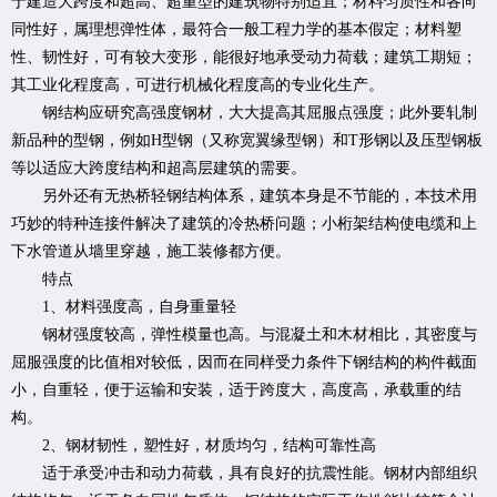
于建造大跨度和超高、超重型的建筑物特别适宜；材料匀质性和各向
同性好，属理想弹性体，最符合一般工程力学的基本假定；材料塑
性、韧性好，可有较大变形，能很好地承受动力荷载；建筑工期短；
其工业化程度高，可进行机械化程度高的专业化生产。
钢结构应研究高强度钢材，大大提高其屈服点强度；此外要轧制
新品种的型钢，例如H型钢（又称宽翼缘型钢）和T形钢以及压型钢板
等以适应大跨度结构和超高层建筑的需要。
另外还有无热桥轻钢结构体系，建筑本身是不节能的，本技术用
巧妙的特种连接件解决了建筑的冷热桥问题；小桁架结构使电缆和上
下水管道从墙里穿越，施工装修都方便。
特点
1、材料强度高，自身重量轻
钢材强度较高，弹性模量也高。与混凝土和木材相比，其密度与
屈服强度的比值相对较低，因而在同样受力条件下钢结构的构件截面
小，自重轻，便于运输和安装，适于跨度大，高度高，承载重的结
构。
2、钢材韧性，塑性好，材质均匀，结构可靠性高
适于承受冲击和动力荷载，具有良好的抗震性能。钢材内部组织