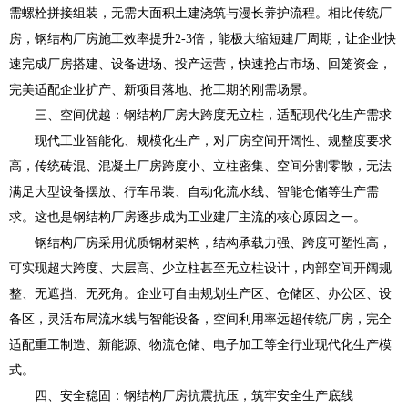
需螺栓拼接组装，无需大面积土建浇筑与漫长养护流程。相比传统厂
房，钢结构厂房施工效率提升2-3倍，能极大缩短建厂周期，让企业快
速完成厂房搭建、设备进场、投产运营，快速抢占市场、回笼资金，
完美适配企业扩产、新项目落地、抢工期的刚需场景。
三、空间优越：钢结构厂房大跨度无立柱，适配现代化生产需求
现代工业智能化、规模化生产，对厂房空间开阔性、规整度要求
高，传统砖混、混凝土厂房跨度小、立柱密集、空间分割零散，无法
满足大型设备摆放、行车吊装、自动化流水线、智能仓储等生产需
求。这也是钢结构厂房逐步成为工业建厂主流的核心原因之一。
钢结构厂房采用优质钢材架构，结构承载力强、跨度可塑性高，
可实现超大跨度、大层高、少立柱甚至无立柱设计，内部空间开阔规
整、无遮挡、无死角。企业可自由规划生产区、仓储区、办公区、设
备区，灵活布局流水线与智能设备，空间利用率远超传统厂房，完全
适配重工制造、新能源、物流仓储、电子加工等全行业现代化生产模
式。
四、安全稳固：钢结构厂房抗震抗压，筑牢安全生产底线