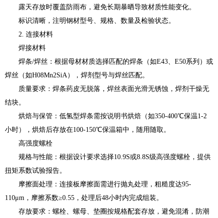
露天存放时覆盖防雨布，避免长期暴晒导致材质性能变化。
标识清晰，注明钢材型号、规格、数量及检验状态。
2. 连接材料
焊接材料
焊条/焊丝：根据母材材质选择匹配的焊条（如E43、E50系列）或
焊丝（如H08Mn2SiA），焊剂型号与焊丝匹配。
质量要求：焊条药皮无脱落，焊丝表面光滑无锈蚀，焊剂干燥无
结块。
烘焙与保管：低氢型焊条需按说明书烘焙（如350-400℃保温1-2
小时），烘焙后存放在100-150℃保温箱中，随用随取。
高强度螺栓
规格与性能：根据设计要求选择10.9S或8.8S级高强度螺栓，提供
扭矩系数试验报告。
摩擦面处理：连接板摩擦面需进行抛丸处理，粗糙度达95-
110μm，摩擦系数≥0.55，处理后48小时内完成组装。
存放要求：螺栓、螺母、垫圈按规格配套存放，避免混淆，防潮