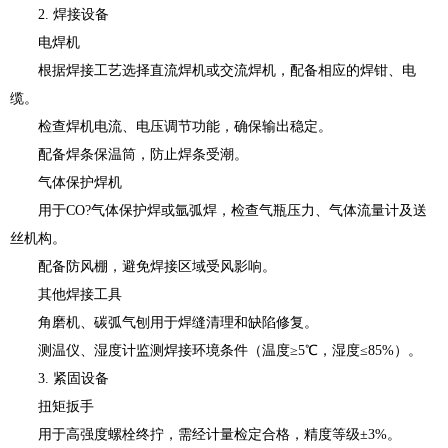
2. 焊接设备
电焊机
根据焊接工艺选择直流焊机或交流焊机，配备相应的焊钳、电
缆。
检查焊机电流、电压调节功能，确保输出稳定。
配备焊条保温筒，防止焊条受潮。
气体保护焊机
用于CO?气体保护焊或氩弧焊，检查气瓶压力、气体流量计及送
丝机构。
配备防风棚，避免焊接区域受风影响。
其他焊接工具
角磨机、碳弧气刨用于焊缝清理和缺陷修复。
测温仪、湿度计监测焊接环境条件（温度≥5℃，湿度≤85%）。
3. 紧固设备
扭矩扳手
用于高强度螺栓终拧，需经计量检定合格，精度等级±3%。